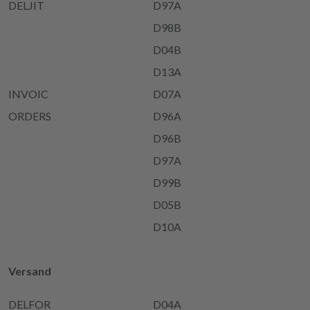
DELJIT
D97A
D98B
D04B
D13A
INVOIC
D07A
ORDERS
D96A
D96B
D97A
D99B
D05B
D10A
Versand
DELFOR
D04A