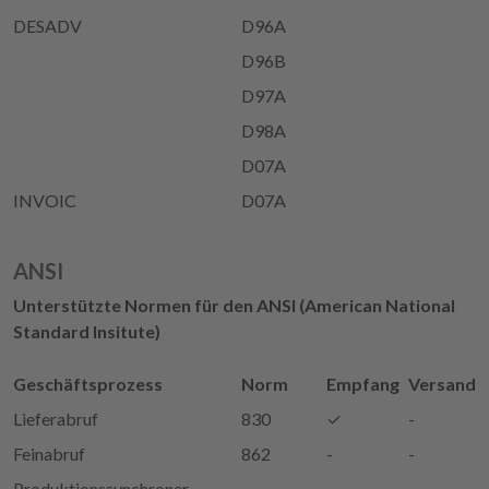
DESADV
D96A
D96B
D97A
D98A
D07A
INVOIC
D07A
ANSI
Unterstützte Normen für den ANSI (American National
Standard Insitute)
Geschäftsprozess
Norm
Empfang
Versand
Lieferabruf
830
✓
-
Feinabruf
862
-
-
Produktionssynchroner
-
-
-