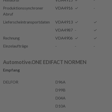
Produktionssynchroner
VDA4916
✓
-
Abruf
Lieferscheintransportdaten
VDA4913
✓
✓
VDA4987
-
✓
Rechnung
VDA4906
✓
✓
Einzelaufträge
-
-
-
Automotive.ONE EDIFACT NORMEN
Empfang
DELFOR
D96A
D99B
D04A
D10A