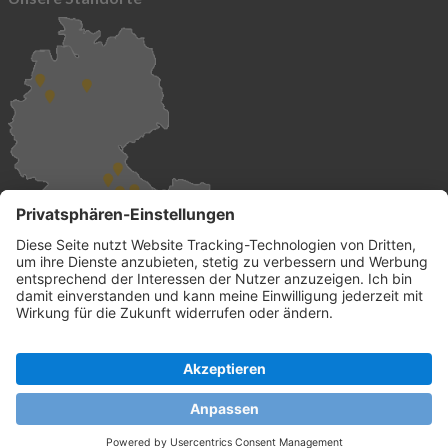
Global vertreten
und überall für Sie da.
© 2026 init-consulting AG • Ruppertswies 14 • 85092 Kösching •
Deutschland