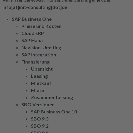
info[at]init-consulting[dot]de
SAP Business One
Preise und Kosten
Cloud ERP
SAP Hana
Navision-Umstieg
SAP Integration
Finanzierung
Übersicht
Leasing
Mietkauf
Miete
Zusammenfassung
SBO Versionen
SAP Business One 10
SBO 9.3
SBO 9.2
SBO 9.1