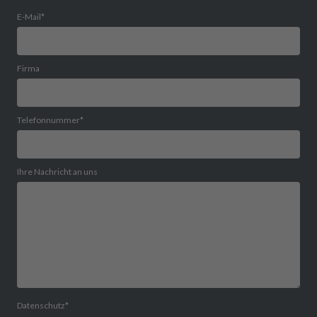
E-Mail
*
Firma
Telefonnummer
*
Ihre Nachricht an uns
Datenschutz
*