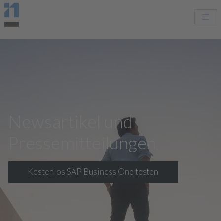
Newsartikel und
Pressemitteilungen
Kostenlos SAP Business One testen