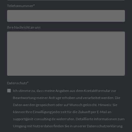
Telefonnummer
*
Ihre Nachricht an uns
Datenschutz
*
Ich stimme zu, dass meine Angaben aus dem Kontaktformular zur
Beantwortung meiner Anfrage erhoben und verarbeitet werden. Die
Daten werden gespeichert oder auf Wunsch gelöscht. Hinweis: Sie
können Ihre Einwilligung jederzeit für die Zukunft per E-Mail an
support@init-consulting.de widerrufen. Detaillierte Informationen zum
Umgang mit Nutzerdaten finden Sie in unserer Datenschutzerklärung.