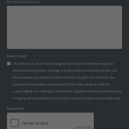
Ihre Nachricht an uns
Datenschutz
*
Ich stimme zu, dass meine Angaben aus dem Kontaktformular zur
Beantwortung meiner Anfrage erhoben und verarbeitet werden. Die
Daten werden gespeichert oder auf Wunsch gelöscht. Hinweis: Sie
können Ihre Einwilligung jederzeit für die Zukunft per E-Mail an
support@init-consulting.de widerrufen. Detaillierte Informationen zum
Umgang mit Nutzerdaten finden Sie in unserer Datenschutzerklärung.
Recaptcha
*