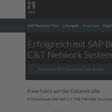
SAP Business One
Lösungen
Branchen
Digit
Online-Angebot erstellen
SAP Business One Ingolstadt
SAP Business One Rheine
Dokumentenmanagement B1ECM
SAP Business One München
Erfolgreich mit SAP 
C&T Network Syste
Kostenlos SAP Business One testen
Freie Fahrt auf der Datenstraße
Download: SAP INFO CTNETWORK Success