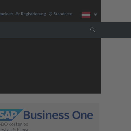
melden
Registrierung
Standorte
ss One Hannover
SBO kostenlos
Testen & Preise