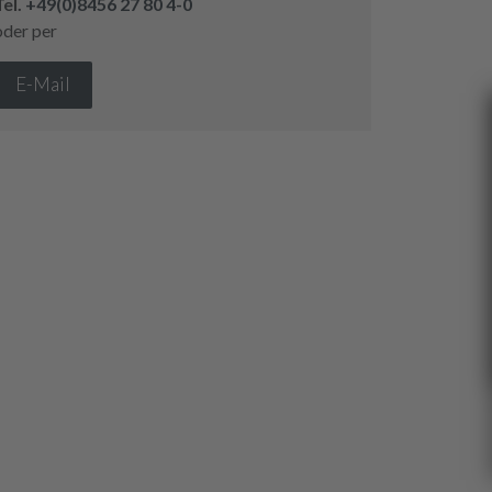
Tel.
+49(0)8456 27 80 4-0
oder per
E-Mail