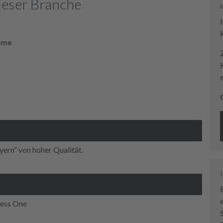
ieser Branche
eme
ern“ von hoher Qualität.
ess One