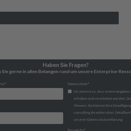
Haben Sie Fragen?
Sie gerne in allen Belangen rund um unsere Enterprise-Ress
ame
*
Datenschutz
*
Ich stimme zu, dass meine Angaben
erhoben und verarbeitet werden. Di
Hinweis: Sie können Ihre Einwilligung
consulting.de widerrufen. Detaillie
unserer Datenschutzerklärung.
Recaptcha
*