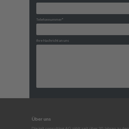
Telefonnummer
*
Ihre Nachricht an uns
Über uns
Die init consulting AG zählt seit über 20 Jahren zu d