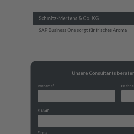
Schmitz-Mertens & Co. KG
SAP Business One sorgt für frisches Aroma
Unsere Consultants beraten 
Vorname
*
Nachn
E-Mail
*
Firma