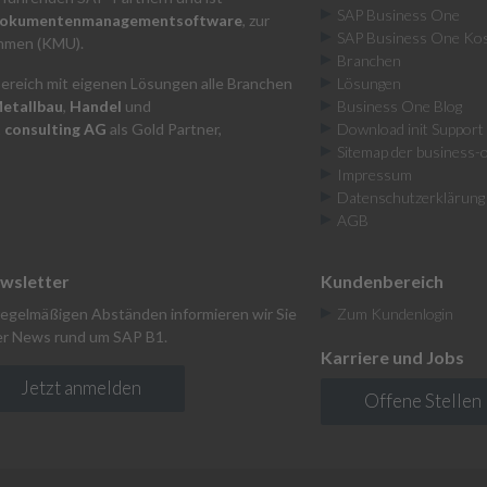
SAP Business One
Dokumentenmanagementsoftware
, zur
SAP Business One Ko
hmen (KMU).
Branchen
Bereich mit eigenen Lösungen alle Branchen
Lösungen
etallbau
,
Handel
und
Business One Blog
t consulting AG
als Gold Partner,
Download init Support
Sitemap der business-
Impressum
Datenschutzerklärung
AGB
wsletter
Kundenbereich
regelmäßigen Abständen informieren wir Sie
Zum Kundenlogin
r News rund um SAP B1.
Karriere und Jobs
Jetzt anmelden
Offene Stellen