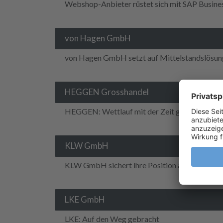
Webshop-Anbieter rüstet sich mit SAP Busin
von Hagen GmbH
von Hagen GmbH setzt auf Mittelstandslösun
HEGGEN Grosshandel
HEGGEN: Wettlauf mit der Zeit gewonnen
KLW GmbH
KLW GmbH sichert ihre Position als regionale
LKE GmbH
LKE: Auf den Weg gebracht