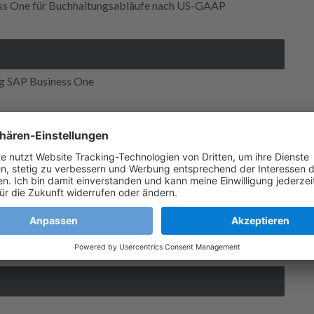
ess One für Buchhaltungsabläufe nach US-GAAP
g SAP Business One
r Marktführer mit SAP Business One