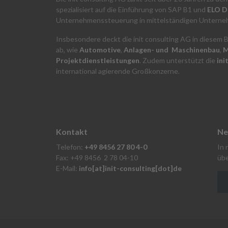
spezialisiert auf die Einführung von SAP B1 und
ELO 
Unternehmenssteuerung in mittelständigen Unterne
Insbesondere deckt die init consulting AG in diesem 
ab, wie
Automotive
,
Anlagen- und Maschinenbau
,
M
Projektdienstleistungen
. Zudem unterstützt die
ini
international agierende Großkonzerne.
Kontakt
Ne
Telefon:
+49 8456 27 80 4-0
In 
Fax: +49 8456 2 78 04-10
übe
E-Mail:
info[at]init-consulting[dot]de