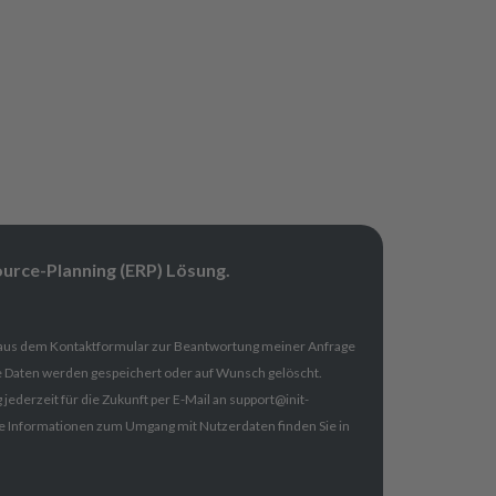
ource-Planning (ERP) Lösung.
 aus dem Kontaktformular zur Beantwortung meiner Anfrage
e Daten werden gespeichert oder auf Wunsch gelöscht.
 jederzeit für die Zukunft per E-Mail an support@init-
rte Informationen zum Umgang mit Nutzerdaten finden Sie in