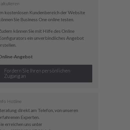
kalkulieren
Im kostenlosen Kundenbereich der Website
können Sie Business One online testen.
Zudem können Sie mit Hilfe des Online
Konfigurators ein unverbindliches Angebot
erstellen.
Online-Angebot
Fordern Sie Ihren persönlichen
Zugang an
Info Hotline
Beratung direkt am Telefon, von unseren
erfahrenen Experten.
Sie erreichen uns unter